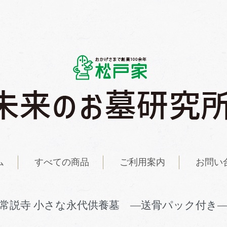
ム
すべての商品
ご利用案内
お問い
常説寺 小さな永代供養墓 ―送骨パック付き