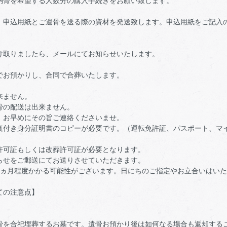
納骨を希望する人数分の購入手続きをお願い致します。
、申込用紙とご遺骨を送る際の資材を発送致します。申込用紙をご記入
け取りましたら、メールにてお知らせいたします。
でお預かりし、合同で合葬いたします。
来ません。
骨の配送は出来ません。
、お早めにその旨ご連絡くださいませ。
真付き身分証明書のコピーが必要です。（運転免許証、パスポート、マイ
許可証もしくは改葬許可証が必要となります。
らせをご郵送にてお送りさせていただきます。
3ヵ月程度かかる可能性がございます。日にちのご指定やお立合いはい
ての注意点】
骨を合祀埋葬するお墓です。遺骨お預かり後は如何なる場合も返却する