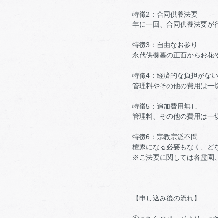
特徴2：合同供養法要
年に一回、合同供養法要が
特徴3：自由なお参り
永代供養墓の正面からお花
特徴4：経済的な負担がない
管理料やその他の費用は一
特徴5：追加費用無し
管理料、その他の費用は一
特徴6：宗教宗派不問
檀家になる必要もなく、ど
※ご法要に関しては各霊園
【申し込み後の流れ】