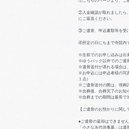
①こちらのページより、ご
②入金確認が取れましたら
にご返送ください。
③ご遺骨、申込書類等を受
④所定の日にちまで寺院内
※生前でのお申し込みは出
※ゆうパック以外でのご遺
※遺骨送付が遅れる場合は
※お申込には申込者様の写
１点）
※ご遺骨送付の際は、埋葬
※合葬後、合葬完了のお知
※合葬までの期間は最長で
【ご遺骨のお預かりに関し
●ご遺骨の返却はできません
「小さな永代供養墓」は遺