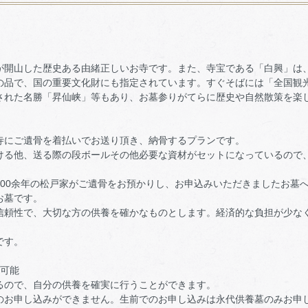
が開山した歴史ある由緒正しいお寺です。また、寺宝である「白興」は
の品で、国の重要文化財にも指定されています。すぐそばには「全国観
された名勝「昇仙峡」等もあり、お墓参りがてらに歴史や自然散策を楽
寺にご遺骨を着払いでお送り頂き、納骨するプランです。
ける他、送る際の段ボールその他必要な資材がセットになっているので
100余年の松戸家がご遺骨をお預かりし、お申込みいただきましたお墓
お墓です。
信頼性で、大切な方の供養を確かなものとします。経済的な負担が少な
。
です。
も可能
るので、自分の供養を確実に行うことができます。
のお申し込みができません。生前でのお申し込みは永代供養墓のみお申